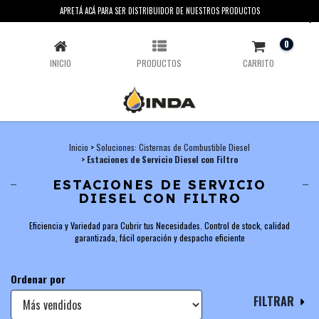
APRETÁ ACÁ PARA SER DISTRIBUIDOR DE NUESTROS PRODUCTOS
ESTACIONES DE SERVICIO DIESEL CON FILTRO
0
INICIO
PRODUCTOS
CARRITO
Inicio
>
Soluciones: Cisternas de Combustible Diesel
>
Estaciones de Servicio Diesel con Filtro
ESTACIONES DE SERVICIO
DIESEL CON FILTRO
Eficiencia y Variedad para Cubrir tus Necesidades. Control de stock, calidad
garantizada, fácil operación y despacho eficiente
Ordenar por
FILTRAR