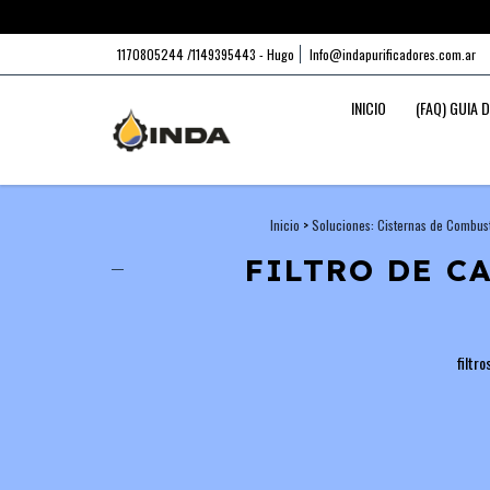
1170805244 /1149395443 - Hugo
Info@indapurificadores.com.ar
INICIO
(FAQ) GUIA 
Inicio
>
Soluciones: Cisternas de Combust
FILTRO DE C
filtr