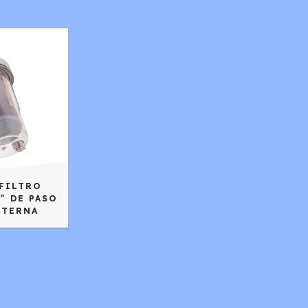
 FILTRO
1” DE PASO
STERNA