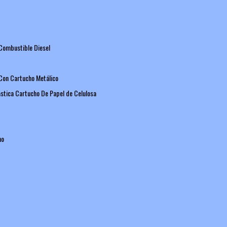
 Combustible Diesel
a Con Cartucho Metálico
ástica Cartucho De Papel de Celulosa
ho